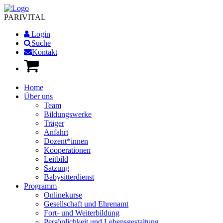
PARI
VITAL
Login
Suche
Kontakt
Home
Über uns
Team
Bildungswerke
Träger
Anfahrt
Dozent*innen
Kooperationen
Leitbild
Satzung
Babysitterdienst
Programm
Onlinekurse
Gesellschaft und Ehrenamt
Fort- und Weiterbildung
Persönlichkeit und Lebensgestaltung