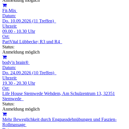
Anmeldung möglich
Fit-Mix
Datum:
Do. 10.09.2026 (11 Treffen)
Uhrzeit:
09.00 - 10.30 Uhr
Ort:
PariVital Lübbecke; R3 und R4
Status:
Anmeldung möglich
body'n brain®
Datum:
Do. 24.09.2026 (10 Treffen)
Uhrzeit:
19.30 - 20.30 Uhr
Ort:
Life House Stemwede Wehdem, Am Schulzentrum 13, 32351
Stemwede
Status:
Anmeldung möglich
Mehr Beweglichkeit durch Engpassdehnübungen und Faszien-
Rollmassage