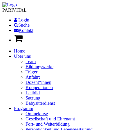
PARI
VITAL
Login
Suche
Kontakt
Home
Über uns
Team
Bildungswerke
Träger
Anfahrt
Dozent*innen
Kooperationen
Leitbild
Satzung
Babysitterdienst
Programm
Onlinekurse
Gesellschaft und Ehrenamt
Fort- und Weiterbildung
Persönlichkeit und Lebensgestaltung