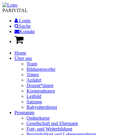
PARI
VITAL
Login
Suche
Kontakt
Home
Über uns
Team
Bildungswerke
Träger
Anfahrt
Dozent*innen
Kooperationen
Leitbild
Satzung
Babysitterdienst
Programm
Onlinekurse
Gesellschaft und Ehrenamt
Fort- und Weiterbildung
Persönlichkeit und Lebensgestaltung