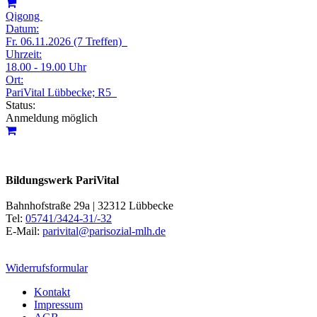
Qigong
Datum:
Fr. 06.11.2026 (7 Treffen)
Uhrzeit:
18.00 - 19.00 Uhr
Ort:
PariVital Lübbecke; R5
Status:
Anmeldung möglich
Bildungswerk PariVital
Bahnhofstraße 29a | 32312 Lübbecke
Tel:
05741/3424-31/-32
E-Mail:
parivital@parisozial-mlh.de
Widerrufsformular
Kontakt
Impressum