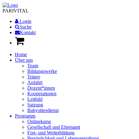
PARI
VITAL
Login
Suche
Kontakt
Home
Über uns
Team
Bildungswerke
Träger
Anfahrt
Dozent*innen
Kooperationen
Leitbild
Satzung
Babysitterdienst
Programm
Onlinekurse
Gesellschaft und Ehrenamt
Fort- und Weiterbildung
Persönlichkeit und Lebensgestaltung