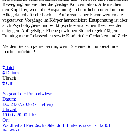
Bewegung, andere über die geistige Konzentration. Alle machen
den Kopf frei, wenn die Anspannung im beruflichen oder familiären
Alltag dauerhaft sehr hoch ist. Auf organischer Ebene werden die
vegetativen Vorgänge im Körper harmonisiert. Entspannung ist aber
auch Psychohygiene und wirkt psychosomatischen Beschwerden
entgegen. Auf geistiger Ebene gewinnen Sie bei regelmäßigem
Training mehr Gelassenheit sowie Klarheit der Gedanken und Ziele.
Melden Sie sich gerne bei mir, wenn Sie eine Schnupperstunde
machen möchten!
Titel
Datum
Uhrzeit
Ort
Yoga auf der Freibadwiese
Datum:
Do. 23.07.2026 (7 Treffen)
Uhrzeit:
19.00 - 20.00 Uhr
Ort:
Waldfreibad Preußisch Oldendorf, Linkenstraße 17, 32361
Preußisch