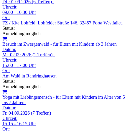
Di. 01.09.2026 (6 Treffen)
Uhrzeit:
09.00 - 10.30 Uhr
Ort:
FZ / Kita Lohfeld, Lohfelder Straße 146, 32457 Porta Westfalica
Status:
Anmeldung möglich
Besuch im Zwergenwald - für Eltern mit Kindern ab 3 Jahren
Datum:
Mi. 02.09.2026 (1 Treffen)
Uhrzeit:
15.00 - 17.00 Uhr
Ort:
Am Wald in Randringhausen
Status:
Anmeldung möglich
Yoga mit Lieblingsmensch - für Eltern mit Kindern im Alter von 5
bis 7 Jahren
Datum:
Fr. 04.09.2026 (7 Treffen)
Uhrzeit:
15.15 - 16.15 Uhr
Ort: