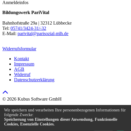
Anmeldeinfos
Bildungswerk PariVital
Bahnhofstraße 29a | 32312 Lübbecke
Tel:
05741/3424-31/-32
E-Mail:
parivital@parisozial-mlh.de
Widerrufsformular
Kontakt
Impressum
AGB
Widerruf
Datenschutzerklärung
© 2026 Kubus Software GmbH
Kontakt
Wir speichern und verarbeiten Ihre personenbezogenen Informationen für
Impressum
folgende Zwecke:
AGB
Speicherung von Einstellungen dieser Anwendung, Funktionelle
Cookies, Essenzielle Cookies.
Widerruf
Datenschutzerklärung