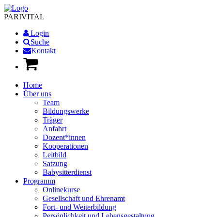
PARI
VITAL
Login
Suche
Kontakt
Home
Über uns
Team
Bildungswerke
Träger
Anfahrt
Dozent*innen
Kooperationen
Leitbild
Satzung
Babysitterdienst
Programm
Onlinekurse
Gesellschaft und Ehrenamt
Fort- und Weiterbildung
Persönlichkeit und Lebensgestaltung