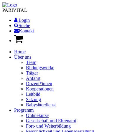
PARI
VITAL
Login
Suche
Kontakt
Home
Über uns
Team
Bildungswerke
Träger
Anfahrt
Dozent*innen
Kooperationen
Leitbild
Satzung
Babysitterdienst
Programm
Onlinekurse
Gesellschaft und Ehrenamt
Fort- und Weiterbildung
Persönlichkeit und Lebensgestaltung