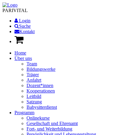
PARI
VITAL
Login
Suche
Kontakt
Home
Über uns
Team
Bildungswerke
Träger
Anfahrt
Dozent*innen
Kooperationen
Leitbild
Satzung
Babysitterdienst
Programm
Onlinekurse
Gesellschaft und Ehrenamt
Fort- und Weiterbildung
Persönlichkeit und Lebensgestaltung