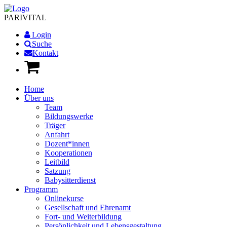
PARI
VITAL
Login
Suche
Kontakt
Home
Über uns
Team
Bildungswerke
Träger
Anfahrt
Dozent*innen
Kooperationen
Leitbild
Satzung
Babysitterdienst
Programm
Onlinekurse
Gesellschaft und Ehrenamt
Fort- und Weiterbildung
Persönlichkeit und Lebensgestaltung