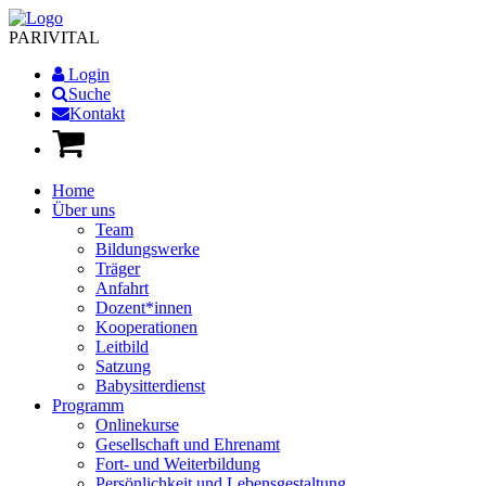
PARI
VITAL
Login
Suche
Kontakt
Home
Über uns
Team
Bildungswerke
Träger
Anfahrt
Dozent*innen
Kooperationen
Leitbild
Satzung
Babysitterdienst
Programm
Onlinekurse
Gesellschaft und Ehrenamt
Fort- und Weiterbildung
Persönlichkeit und Lebensgestaltung