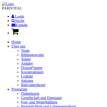
PARI
VITAL
Login
Suche
Kontakt
Home
Über uns
Team
Bildungswerke
Träger
Anfahrt
Dozent*innen
Kooperationen
Leitbild
Satzung
Babysitterdienst
Programm
Onlinekurse
Gesellschaft und Ehrenamt
Fort- und Weiterbildung
Persönlichkeit und Lebensgestaltung