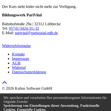
Der Kurs steht leider nicht mehr zur Verfügung.
Bildungswerk PariVital
Bahnhofstraße 29a | 32312 Lübbecke
Tel:
05741/3424-31/-32
E-Mail:
parivital@parisozial-mlh.de
Widerrufsformular
Kontakt
Impressum
AGB
Widerruf
Datenschutzerklärung
© 2026 Kubus Software GmbH
Kontakt
Wir speichern und verarbeiten Ihre personenbezogenen Informationen für
Impressum
folgende Zwecke:
AGB
Speicherung von Einstellungen dieser Anwendung, Funktionelle
Cookies, Essenzielle Cookies.
Widerruf