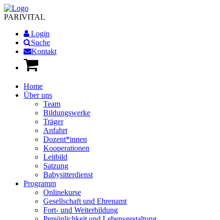
PARI
VITAL
Login
Suche
Kontakt
Home
Über uns
Team
Bildungswerke
Träger
Anfahrt
Dozent*innen
Kooperationen
Leitbild
Satzung
Babysitterdienst
Programm
Onlinekurse
Gesellschaft und Ehrenamt
Fort- und Weiterbildung
Persönlichkeit und Lebensgestaltung