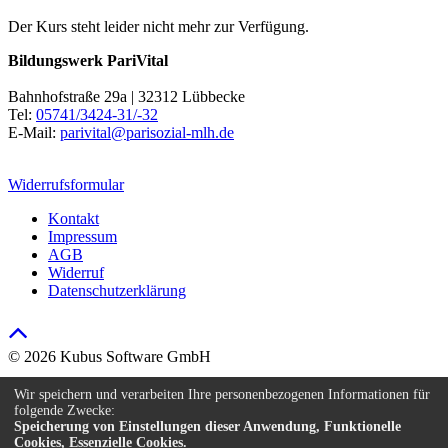
Der Kurs steht leider nicht mehr zur Verfügung.
Bildungswerk PariVital
Bahnhofstraße 29a | 32312 Lübbecke
Tel:
05741/3424-31/-32
E-Mail:
parivital@parisozial-mlh.de
Widerrufsformular
Kontakt
Impressum
AGB
Widerruf
Datenschutzerklärung
© 2026 Kubus Software GmbH
Kontakt
Wir speichern und verarbeiten Ihre personenbezogenen Informationen für
Impressum
folgende Zwecke:
AGB
Speicherung von Einstellungen dieser Anwendung, Funktionelle
Cookies, Essenzielle Cookies.
Widerruf