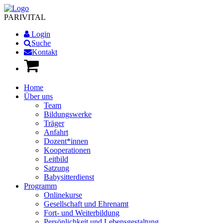
PARI
VITAL
Login
Suche
Kontakt
Home
Über uns
Team
Bildungswerke
Träger
Anfahrt
Dozent*innen
Kooperationen
Leitbild
Satzung
Babysitterdienst
Programm
Onlinekurse
Gesellschaft und Ehrenamt
Fort- und Weiterbildung
Persönlichkeit und Lebensgestaltung