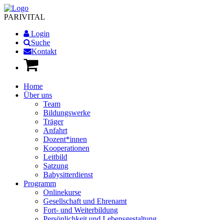
PARI
VITAL
Login
Suche
Kontakt
Home
Über uns
Team
Bildungswerke
Träger
Anfahrt
Dozent*innen
Kooperationen
Leitbild
Satzung
Babysitterdienst
Programm
Onlinekurse
Gesellschaft und Ehrenamt
Fort- und Weiterbildung
Persönlichkeit und Lebensgestaltung