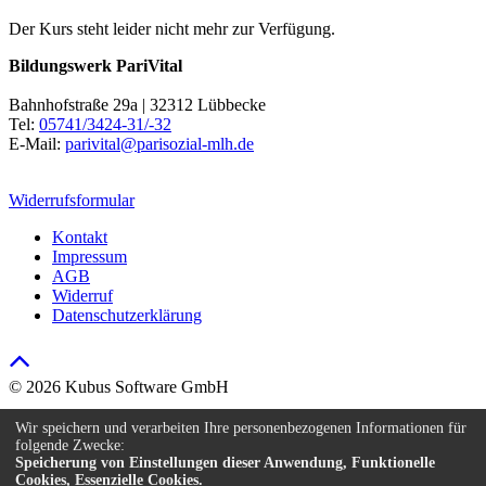
Der Kurs steht leider nicht mehr zur Verfügung.
Bildungswerk PariVital
Bahnhofstraße 29a | 32312 Lübbecke
Tel:
05741/3424-31/-32
E-Mail:
parivital@parisozial-mlh.de
Widerrufsformular
Kontakt
Impressum
AGB
Widerruf
Datenschutzerklärung
© 2026 Kubus Software GmbH
Kontakt
Wir speichern und verarbeiten Ihre personenbezogenen Informationen für
Impressum
folgende Zwecke:
AGB
Speicherung von Einstellungen dieser Anwendung, Funktionelle
Cookies, Essenzielle Cookies.
Widerruf